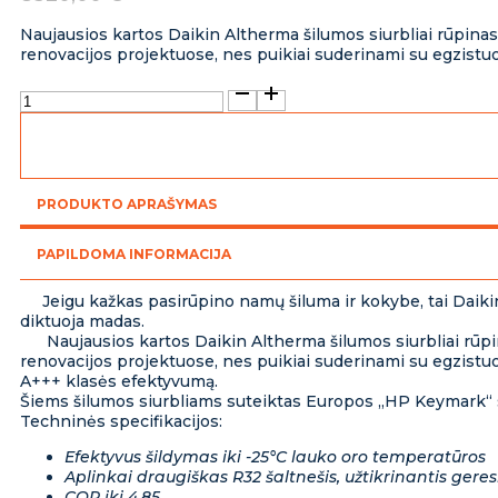
Naujausios kartos Daikin Altherma šilumos siurbliai rūpinasi
renovacijos projektuose, nes puikiai suderinami su egzistu
produkto
kiekis:
Daikin
Altherma
-
3
PRODUKTO APRAŠYMAS
7.74kW
su
230l.
PAPILDOMA INFORMACIJA
integruota
vandens
Jeigu kažkas pasirūpino namų šiluma ir kokybe, tai Daikin A
talpa
diktuoja madas.
Naujausios kartos Daikin Altherma šilumos siurbliai rūpinas
renovacijos projektuose, nes puikiai suderinami su egzistu
A+++ klasės efektyvumą.
Šiems šilumos siurbliams suteiktas Europos „HP Keymark“ s
Techninės specifikacijos:
Efektyvus šildymas iki -25°C lauko oro temperatūros
Aplinkai draugiškas R32 šaltnešis, užtikrinantis ger
COP iki 4.85