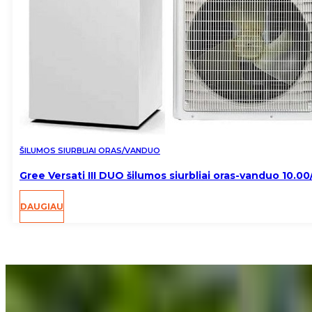
ŠILUMOS SIURBLIAI ORAS/VANDUO
Gree Versati III DUO šilumos siurbliai oras-vanduo 10.0
DAUGIAU