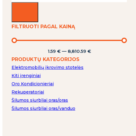
FILTRUOTI PAGAL KAINĄ
1.59
€
—
8,810.59
€
PRODUKTŲ KATEGORIJOS
Elektromobilių įkrovimo stotelės
Kiti įrenginiai
Oro Kondicionieriai
Rekuperatoriai
Šilumos siurbliai oras/oras
Šilumos siurbliai oras/vanduo