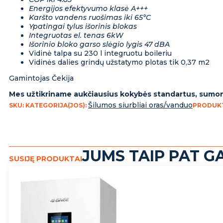
Energijos efektyvumo klasė A+++
Karšto vandens ruošimas iki 65°C
Ypatingai tylus išorinis blokas
Integruotas el. tenas 6kW
Išorinio bloko garso slėgio lygis 47 dBA
Vidinė talpa su 230 l integruotu boileriu
Vidinės dalies grindų užstatymo plotas tik 0,37 m2
Gamintojas Čekija
Mes užtikriname aukčiausius kokybės standartus, sumontu
Šilumos siurbliai oras/vanduo
SKU:
KATEGORIJA(JOS):
PRODUK
JUMS TAIP PAT GA
SUSIJĘ PRODUKTAI