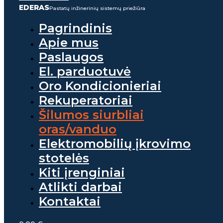
EDERAS
Pastatų inžinerinių sistemų priežiūra
Pagrindinis
Apie mus
Paslaugos
El. parduotuvė
Oro Kondicionieriai
Rekuperatoriai
Šilumos siurbliai
oras/vanduo
Elektromobilių įkrovimo
stotelės
Kiti įrenginiai
Atlikti darbai
Kontaktai