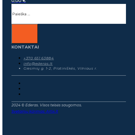
0,00
€
Ieškoti
KONTAKTAI
+370 651 63884
info@ederas.lt
Giesmių g. 1-2, Platiniškės, Vilniaus r.
2024 © Ederas. Visos teisės saugomos.
Svetainių kūrimas:
Artix.lt