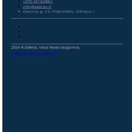
+370 651 63884
info@ederas.lt
Giesmių g. 1-2, Platiniškės, Vilniaus r.
2024 © Ederas. Visos teisės saugomos.
Svetainių kūrimas:
Artix.lt