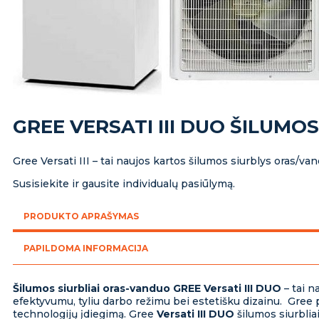
GREE VERSATI III DUO ŠILUMOS
Gree Versati III – tai naujos kartos šilumos siurblys oras/van
Susisiekite ir gausite individualų pasiūlymą.
PRODUKTO APRAŠYMAS
PAPILDOMA INFORMACIJA
Šilumos siurbliai oras-vanduo GREE Versati III DUO
– tai n
efektyvumu, tyliu darbo režimu bei estetišku dizainu. Gree
technologijų įdiegimą. Gree
Versati III DUO
šilumos siurblia