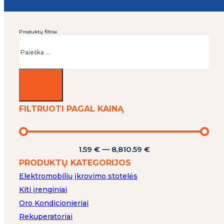
Produktų filtrai
Ieškoti
FILTRUOTI PAGAL KAINĄ
1.59
€
—
8,810.59
€
PRODUKTŲ KATEGORIJOS
Elektromobilių įkrovimo stotelės
Kiti įrenginiai
Oro Kondicionieriai
Rekuperatoriai