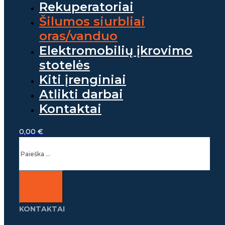
Rekuperatoriai
Šilumos siurbliai
oras/vanduo
Elektromobilių įkrovimo
stotelės
Kiti įrenginiai
Atlikti darbai
Kontaktai
0,00
€
Ieškoti
KONTAKTAI