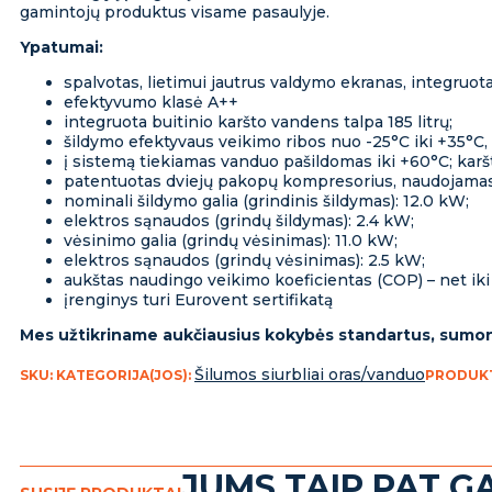
gamintojų produktus visame pasaulyje.
Ypatumai:
spalvotas, lietimui jautrus valdymo ekranas, integruot
efektyvumo klasė A++
integruota buitinio karšto vandens talpa 185 litrų;
šildymo efektyvaus veikimo ribos nuo -25°C iki +35°C,
į sistemą tiekiamas vanduo pašildomas iki +60°C; karš
patentuotas dviejų pakopų kompresorius, naudojamas 
nominali šildymo galia (grindinis šildymas): 12.0 kW;
elektros sąnaudos (grindų šildymas): 2.4 kW;
vėsinimo galia (grindų vėsinimas): 11.0 kW;
elektros sąnaudos (grindų vėsinimas): 2.5 kW;
aukštas naudingo veikimo koeficientas (COP) – net iki 
įrenginys turi Eurovent sertifikatą
Mes užtikriname aukčiausius kokybės standartus, sumontu
Šilumos siurbliai oras/vanduo
SKU:
KATEGORIJA(JOS):
PRODUK
JUMS TAIP PAT GA