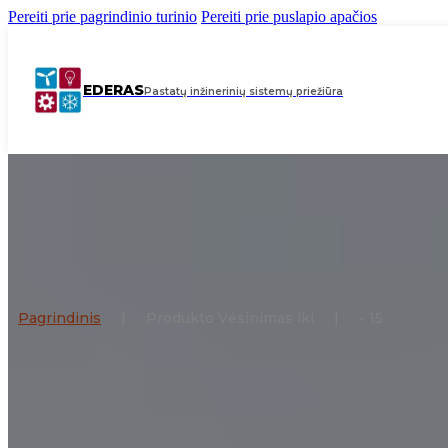
Pereiti prie pagrindinio turinio
Pereiti prie puslapio apačios
EDERAS
Pastatų inžinerinių sistemų priežiūra
Pagrindinis
|
Produkto Vėsinimas iki
|
- 15