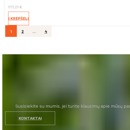
1171,01
€
Į KREPŠELĮ
1
2
…
4
Susisiekite su mumis, jei turite klausimų apie mūsų pa
KONTAKTAI