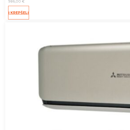
986,00
€
Į KREPŠELĮ