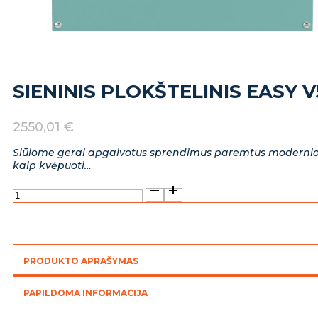
SIENINIS PLOKŠTELINIS EASY 
2550,01
€
Siūlome gerai apgalvotus sprendimus paremtus moderniomis
kaip kvėpuoti…
produkto
kiekis:
Sieninis
plokštelinis
Easy
V500E
PRODUKTO APRAŠYMAS
su
entalpija
PAPILDOMA INFORMACIJA