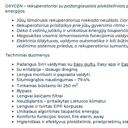
OXYGEN – rekuperatoriai su pažangiausiais plokšteliniais p
energijos.
Jūsų išmanusis rekuperatorius niekada neužšals. G
Rekuperatorius prisitaikys prie jūsų gyvenimo ritmo
Dėka 5 vidinių jutiklių ir unikalaus energiją taupan
Mėgaukitės visomis išmaniosiomis funkcijomis valdy
Elektrinis šildytuvas, valdymo automatika ir kiti būti
vėdinimo sistemos priedus, o rekuperatoriui sumont
Techniniai duomenys
Pažangus 3in1 valdymas su
Easy pultu
, Easy app ir
Eas
Su entalpija – išsaugo drėgmę
Lengva montuoti ir paprasta valdyti
Šilumogrąžos naudingumas – 79.4%
2
Tinkamas būstams iki 250 m
Bypass
Lengvai keičiami filtrai
Neužšąlantis – pritaikytas Lietuvos klimatui
Lengvas ir tvirtas EPP korpusas
Unikalaus algoritmas taupantis energiją
Komforto funkcijos: boost, fire alarm, away
Higieniškas ir efektyvus plokštelinis, priešpriešinių sr