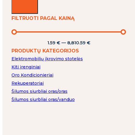
FILTRUOTI PAGAL KAINĄ
1.59
€
—
8,810.59
€
PRODUKTŲ KATEGORIJOS
Elektromobilių įkrovimo stotelės
Kiti įrenginiai
Oro Kondicionieriai
Rekuperatoriai
Šilumos siurbliai oras/oras
Šilumos siurbliai oras/vanduo