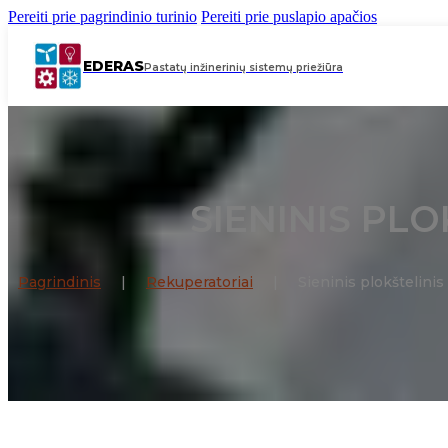
Pereiti prie pagrindinio turinio
Pereiti prie puslapio apačios
EDERAS
Pastatų inžinerinių sistemų priežiūra
SIENINIS PLO
Pagrindinis
|
Rekuperatoriai
|
Sieninis plokštelini