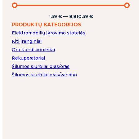
1.59
€
—
8,810.59
€
PRODUKTŲ KATEGORIJOS
Elektromobilių įkrovimo stotelės
Kiti įrenginiai
Oro Kondicionieriai
Rekuperatoriai
Šilumos siurbliai oras/oras
Šilumos siurbliai oras/vanduo