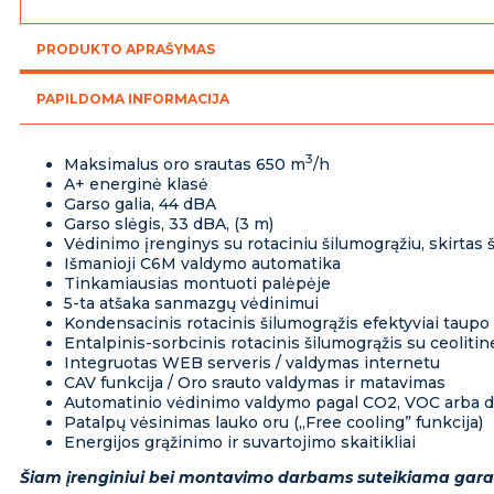
R
600
PRODUKTO APRAŠYMAS
H
C6M
PAPILDOMA INFORMACIJA
3
Maksimalus oro srautas 650 m
/h
A+ energinė klasė
Garso galia, 44 dBA
Garso slėgis, 33 dBA, (3 m)
Vėdinimo įrenginys su rotaciniu šilumogrąžiu, skirtas š
Išmanioji C6M valdymo automatika
Tinkamiausias montuoti palėpėje
5-ta atšaka sanmazgų vėdinimui
Kondensacinis rotacinis šilumogrąžis efektyviai taup
Entalpinis-sorbcinis rotacinis šilumogrąžis su ceolitin
Integruotas WEB serveris / valdymas internetu
CAV funkcija / Oro srauto valdymas ir matavimas
Automatinio vėdinimo valdymo pagal CO2, VOC arba d
Patalpų vėsinimas lauko oru („Free cooling” funkcija)
Energijos grąžinimo ir suvartojimo skaitikliai
Šiam įrenginiui bei montavimo darbams suteikiama gara