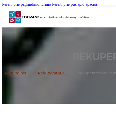
Pereiti prie pagrindinio turinio
Pereiti prie puslapio apačios
EDERAS
Pastatų inžinerinių sistemų priežiūra
REKUPER
Pagrindinis
|
Rekuperatoriai
|
Rekuperatorius Do