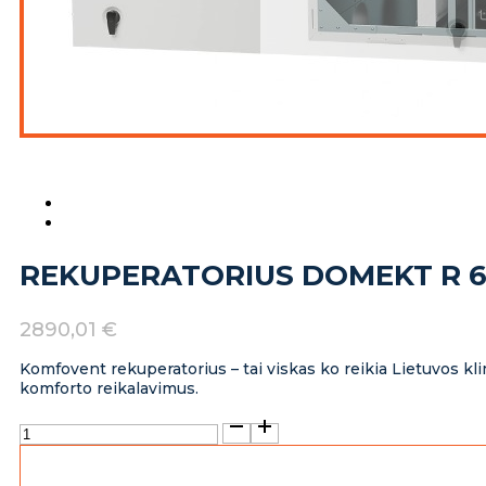
REKUPERATORIUS DOMEKT R 6
2890,01
€
Komfovent rekuperatorius – tai viskas ko reikia Lietuvos kli
komforto reikalavimus.
produkto
kiekis:
Rekuperatorius
Domekt