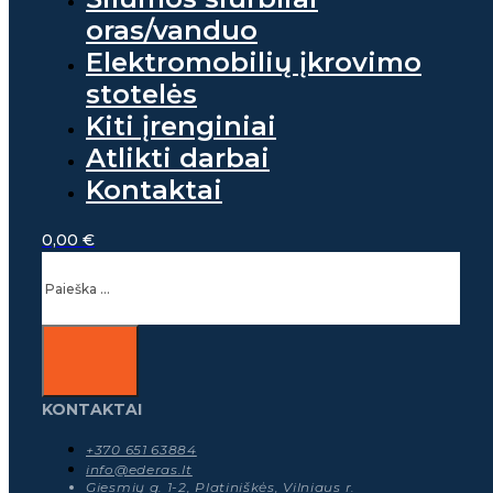
oras/vanduo
Elektromobilių įkrovimo
stotelės
Kiti įrenginiai
Atlikti darbai
Kontaktai
0,00
€
Ieškoti
KONTAKTAI
+370 651 63884
info@ederas.lt
Giesmių g. 1-2, Platiniškės, Vilniaus r.