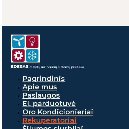
EDERAS
Pastatų inžinerinių sistemų priežiūra
Pagrindinis
Apie mus
Paslaugos
El. parduotuvė
Oro Kondicionieriai
Rekuperatoriai
Šilumos siurbliai