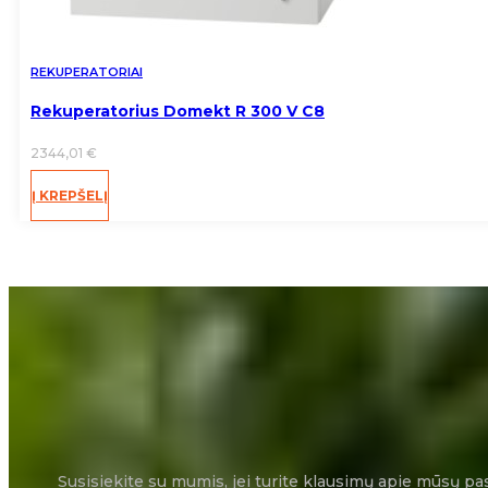
REKUPERATORIAI
Rekuperatorius Domekt R 300 V C8
2344,01
€
Į KREPŠELĮ
Susisiekite su mumis, jei turite klausimų apie mūsų pa