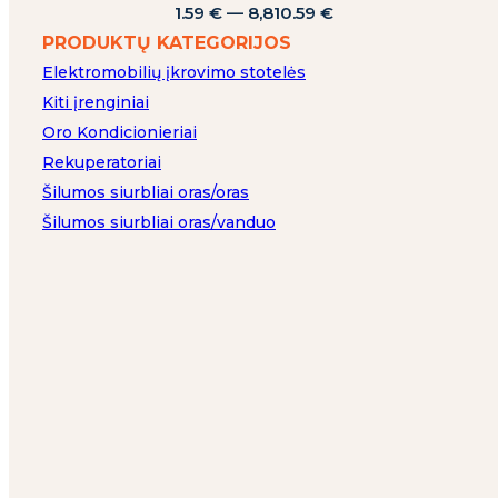
1.59
€
—
8,810.59
€
PRODUKTŲ KATEGORIJOS
Elektromobilių įkrovimo stotelės
Kiti įrenginiai
Oro Kondicionieriai
Rekuperatoriai
Šilumos siurbliai oras/oras
Šilumos siurbliai oras/vanduo