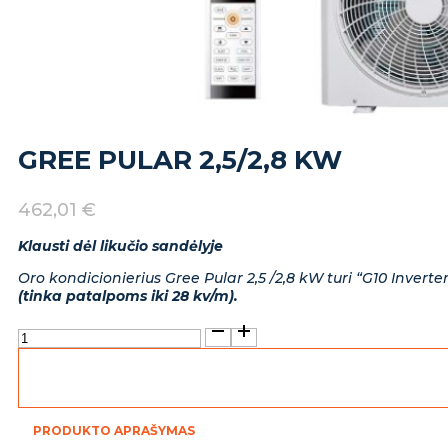
GREE PULAR 2,5/2,8 KW
462,01
€
Klausti dėl likučio sandėlyje
Oro kondicionierius Gree Pular 2,5 /2,8 kW turi “G10 Invert
(tinka patalpoms iki 28 kv/m).
produkto
kiekis:
Gree
Pular
2,5/2,8
kW
PRODUKTO APRAŠYMAS