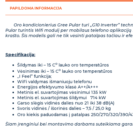
PAPILDOMA INFORMACIJA
Oro kondicionierius Gree Pular turi „G10 Inverter” technol
Pular turintis Wifi modulį per mobilaus telefono aplikaciją l
krašto. Šis modelis gali ne tik vėsinti patalpas tačiau ir efe
Specifikacija:
o
Šildymas iki – 15 C
lauko oro temperatūros
o
Vėsinimas iki – 15 C
lauko oro temperatūros
„I Feel” funkcija;
WiFi valdymas išmaniuoju telefonu
Energijos efektyvumo klasė A++/A+++
Metinis el. suvartojimas vėsinimui 135 kW
Metinis el. suvartojimas šildymui 714 kW
Garso slėgis vidinės dalies nuo 21 iki 38 dB(A)
Svoris vidinės / išorinės dalies – 7,5 / 25,0 kg
Oro kiekis paduodamas į patalpas 250/270/320/390/
Šiam įrenginiui bei montavimo darbams suteikiama gara