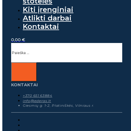
stotelės
Kiti įrenginiai
Atlikti darbai
Kontaktai
0,00
€
Ieškoti
KONTAKTAI
+370 651 63884
info@ederas.lt
Giesmių g. 1-2, Platiniškės, Vilniaus r.