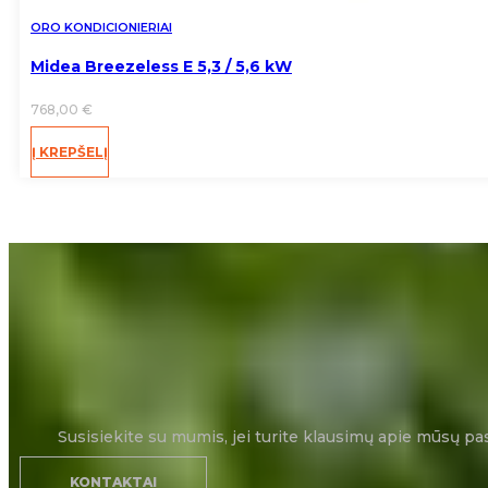
ORO KONDICIONIERIAI
Midea Breezeless E 5,3 / 5,6 kW
768,00
€
Į KREPŠELĮ
Susisiekite su mumis, jei turite klausimų apie mūsų pa
KONTAKTAI