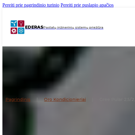
Pereiti prie pagrindinio turinio
Pereiti prie puslapio apačios
EDERAS
Pastatų inžinerinių sistemų priežiūra
Pagrindinis
|
Oro Kondicionieriai
|
Gree Pular 2,5/