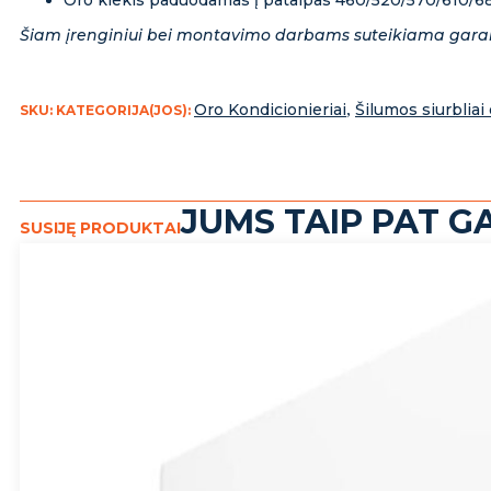
Oro kiekis paduodamas į patalpas 460/520/570/610/
Šiam įrenginiui bei montavimo darbams suteikiama gara
Oro Kondicionieriai
,
Šilumos siurbliai 
SKU:
KATEGORIJA(JOS):
JUMS TAIP PAT GA
SUSIJĘ PRODUKTAI