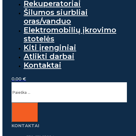
Rekuperatoriai
Šilumos siurbliai
oras/vanduo
Elektromobilių įkrovimo
stotelės
Kiti įrenginiai
Atlikti darbai
Kontaktai
0,00
€
Ieškoti
KONTAKTAI