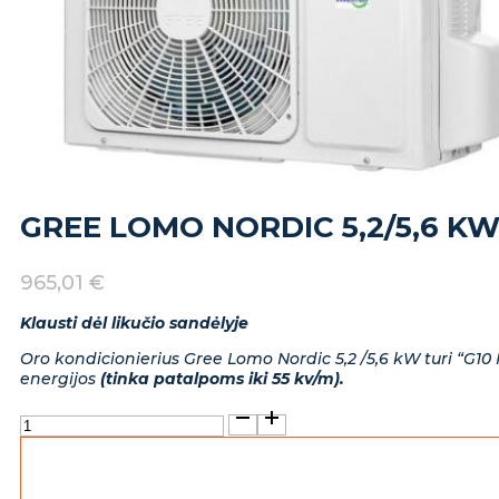
GREE LOMO NORDIC 5,2/5,6 K
965,01
€
Klausti dėl likučio sandėlyje
Oro kondicionierius Gree Lomo Nordic 5,2 /5,6 kW turi “G10 
energijos
(tinka patalpoms iki 55 kv/m).
produkto
kiekis:
Gree
Lomo
Nordic