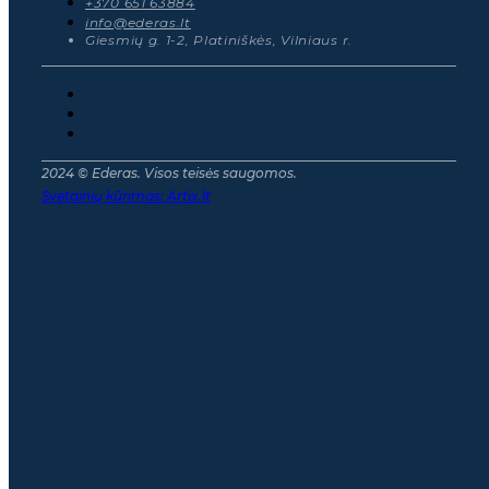
+370 651 63884
info@ederas.lt
Giesmių g. 1-2, Platiniškės, Vilniaus r.
2024 © Ederas. Visos teisės saugomos.
Svetainių kūrimas:
Artix.lt