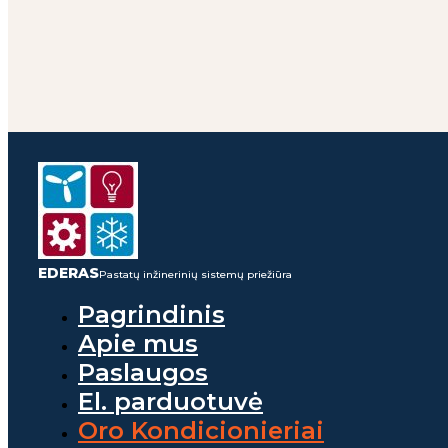
EDERAS
Pastatų inžinerinių sistemų priežiūra
Pagrindinis
Apie mus
Paslaugos
El. parduotuvė
Oro Kondicionieriai