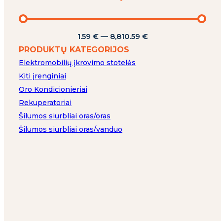
1.59
€
—
8,810.59
€
PRODUKTŲ KATEGORIJOS
Elektromobilių įkrovimo stotelės
Kiti įrenginiai
Oro Kondicionieriai
Rekuperatoriai
Šilumos siurbliai oras/oras
Šilumos siurbliai oras/vanduo