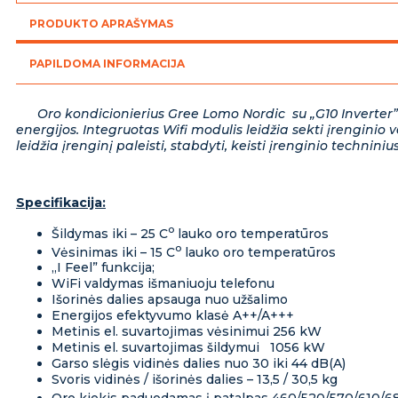
5,2/5,6
PRODUKTO APRAŠYMAS
kW
PAPILDOMA INFORMACIJA
Oro kondicionierius Gree Lomo Nordic su „G10 Inverter” te
energijos. Integruotas Wifi modulis leidžia sekti įrengini
leidžia įrenginį paleisti, stabdyti, keisti įrenginio technin
Specifikacija:
o
Šildymas iki – 25 C
lauko oro temperatūros
o
Vėsinimas iki – 15 C
lauko oro temperatūros
„I Feel” funkcija;
WiFi valdymas išmaniuoju telefonu
Išorinės dalies apsauga nuo užšalimo
Energijos efektyvumo klasė A++/A+++
Metinis el. suvartojimas vėsinimui 256 kW
Metinis el. suvartojimas šildymui 1056 kW
Garso slėgis vidinės dalies nuo 30 iki 44 dB(A)
Svoris vidinės / išorinės dalies – 13,5 / 30,5 kg