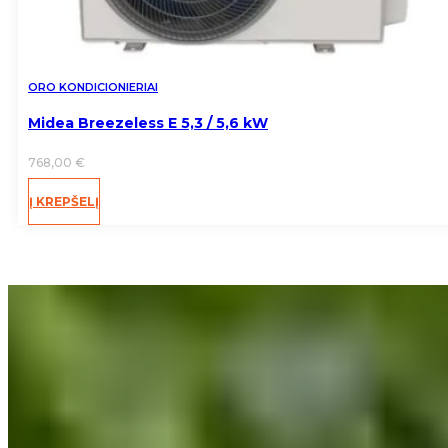
ORO KONDICIONIERIAI
Midea Breezeless E 5,3 / 5,6 kW
768,00
€
Į KREPŠELĮ