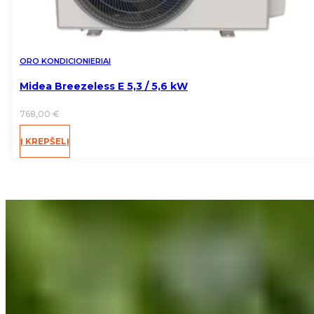
ORO KONDICIONIERIAI
Midea Breezeless E 5,3 / 5,6 kW
768,00
€
Į KREPŠELĮ