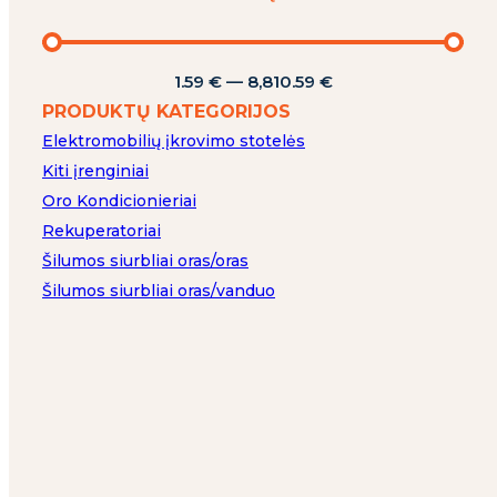
1.59
€
—
8,810.59
€
PRODUKTŲ KATEGORIJOS
Elektromobilių įkrovimo stotelės
Kiti įrenginiai
Oro Kondicionieriai
Rekuperatoriai
Šilumos siurbliai oras/oras
Šilumos siurbliai oras/vanduo