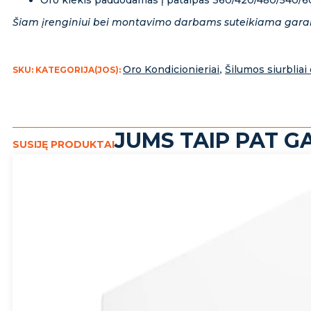
Oro kiekis paduodamas į patalpas 360/420/480/540/
Šiam įrenginiui bei montavimo darbams suteikiama gara
Oro Kondicionieriai
,
Šilumos siurbliai 
SKU:
KATEGORIJA(JOS):
JUMS TAIP PAT GA
SUSIJĘ PRODUKTAI