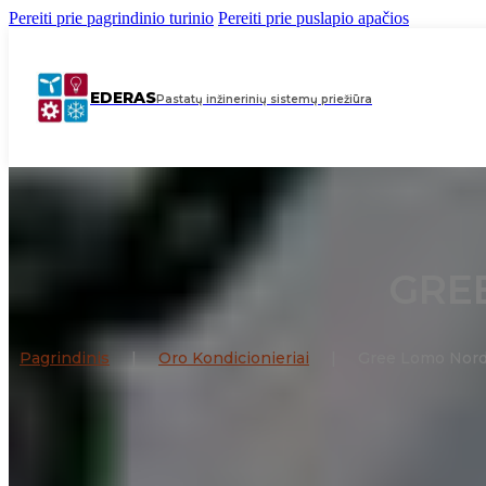
Pereiti prie pagrindinio turinio
Pereiti prie puslapio apačios
EDERAS
Pastatų inžinerinių sistemų priežiūra
GREE
Pagrindinis
|
Oro Kondicionieriai
|
Gree Lomo Nordi