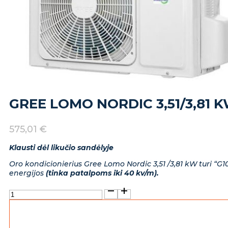
GREE LOMO NORDIC 3,51/3,81 
575,01
€
Klausti dėl likučio sandėlyje
Oro kondicionierius Gree Lomo Nordic 3,51 /3,81 kW turi “G1
energijos
(tinka patalpoms iki 40 kv/m).
produkto
kiekis:
Gree
Lomo
Nordic