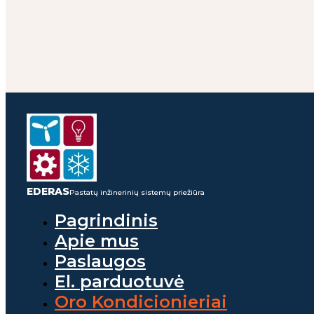
EDERAS
Pastatų inžinerinių sistemų priežiūra
Pagrindinis
Apie mus
Paslaugos
El. parduotuvė
Oro Kondicionieriai