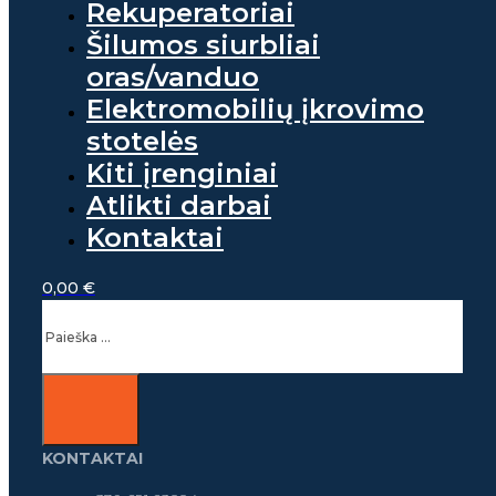
Rekuperatoriai
Šilumos siurbliai
oras/vanduo
Elektromobilių įkrovimo
stotelės
Kiti įrenginiai
Atlikti darbai
Kontaktai
0,00
€
Ieškoti
KONTAKTAI