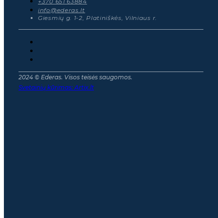
+370 651 63884
info@ederas.lt
Giesmių g. 1-2, Platiniškės, Vilniaus r.
2024 © Ederas. Visos teisės saugomos.
Svetainių kūrimas:
Artix.lt