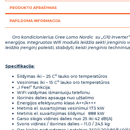
3,51/3,81
PRODUKTO APRAŠYMAS
kW
PAPILDOMA INFORMACIJA
Oro kondicionierius Gree Lomo Nordic su „G10 Inverter” te
energijos. Integruotas Wifi modulis leidžia sekti įrengini
leidžia įrenginį paleisti, stabdyti, keisti įrenginio technin
Specifikacija:
o
Šildymas iki – 25 C
lauko oro temperatūros
o
Vėsinimas iki – 15 C
lauko oro temperatūros
„I Feel” funkcija;
WiFi valdymas išmaniuoju telefonu
Išorinės dalies apsauga nuo užšalimo
Energijos efektyvumo klasė A++/A+++
Metinis el. suvartojimas vėsinimui 173 kW
Metinis el. suvartojimas šildymui 888 kW
Garso slėgis vidinės dalies nuo 25 iki 42 dB(A)
Svoris vidinės / išorinės dalies – 11,0 / 24,5 kg