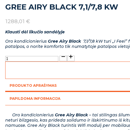
GREE AIRY BLACK 7,1/7,8 KW
1288,01
€
Klausti dėl likučio sandėlyje
Oro kondicionierius
Gree Airy Black
7,1/7,8 kW turi „I Feel”
patalpos, o norite komforto tik numatytoje patalpos vietoje
produkto
kiekis:
Gree
Airy
Black
7,1/7,8
PRODUKTO APRAŠYMAS
kW
PAPILDOMA INFORMACIJA
Oro kondicionierius
Gree Airy Black
– tai stilingas šilu
neturi blizgesio, kas prideda solidumo ir išskirtinumo iš kit
namuose. Gree Airy Black turintis Wifi modulį per mobilaus t