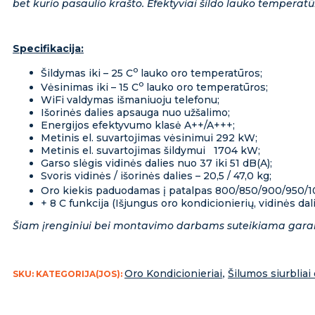
bet kurio pasaulio krašto. Efektyviai šildo lauko temperatū
Specifikacija:
o
Šildymas iki – 25 C
lauko oro temperatūros;
o
Vėsinimas iki – 15 C
lauko oro temperatūros;
WiFi valdymas išmaniuoju telefonu;
Išorinės dalies apsauga nuo užšalimo;
Energijos efektyvumo klasė A++/A+++;
Metinis el. suvartojimas vėsinimui 292 kW;
Metinis el. suvartojimas šildymui 1704 kW;
Garso slėgis vidinės dalies nuo 37 iki 51 dB(A);
Svoris vidinės / išorinės dalies – 20,5 / 47,0 kg;
Oro kiekis paduodamas į patalpas 800/850/900/950/1
+ 8 C funkcija (Išjungus oro kondicionierių, vidinės dali
Šiam įrenginiui bei montavimo darbams suteikiama gara
Oro Kondicionieriai
,
Šilumos siurbliai 
SKU:
KATEGORIJA(JOS):