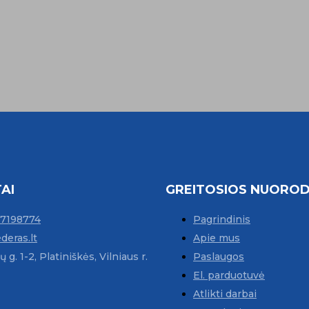
AI
GREITOSIOS NUORO
67198774
Pagrindinis
deras.lt
Apie mus
 g. 1-2, Platiniškės, Vilniaus r.
Paslaugos
El. parduotuvė
Atlikti darbai