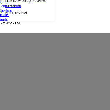
ELEKTROMOBILIŲ ĮKROVIMO
STOTELĖS
KITI ĮRENGINIAI
ATLIKTI DARBAI
KONTAKTAI
CO X 2,65 / 2
INVERTER