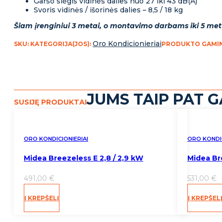
Garso slėgis vidinės dalies nuo 27 iki 43 dB(A)
Svoris vidinės / išorinės dalies – 8,5 / 18 kg
Šiam
į
renginiui 3 metai, o montavimo darbams iki 5 met
Oro Kondicionieriai
SKU:
KATEGORIJA(JOS):
PRODUKTO GAMI
JUMS TAIP PAT GA
SUSIJĘ PRODUKTAI
ORO KONDICIONIERIAI
ORO KONDIC
Midea Breezeless E 2,8 / 2,9 kW
Midea Bre
491,00
€
531,00
€
Į KREPŠELĮ
Į KREPŠEL