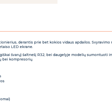
ionierius, derantis prie bet kokios vidaus apdailos. Svyravimo r
etaiso LED ekrane.
iškai švarų) šaltnešį R32, bei daugelyje modelių sumontuoti in
ų bei kompresorių.
s
ros
domai)