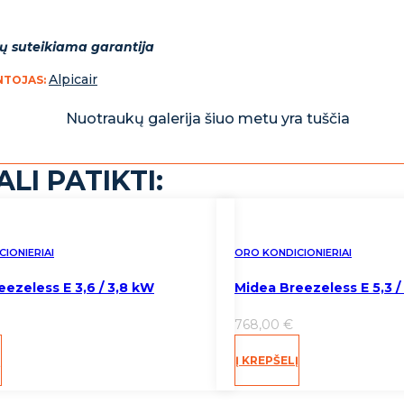
ų suteikiama garantija
Alpicair
NTOJAS:
Nuotraukų galerija šiuo metu yra tuščia
LI PATIKTI:
IONIERIAI
ORO KONDICIONIERIAI
ezeless E 3,6 / 3,8 kW
Midea Breezeless E 5,3 /
768,00
€
Į
Į KREPŠELĮ