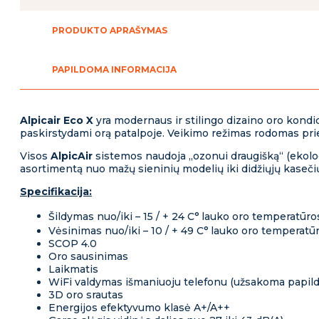
X
2,65
/
PRODUKTO APRAŠYMAS
2,7
kW
SPLIT
PAPILDOMA INFORMACIJA
INVERTER
Alpicair Eco X
yra modernaus ir stilingo dizaino oro kondic
paskirstydami orą patalpoje. Veikimo režimas rodomas pri
Visos
AlpicAir
sistemos naudoja „ozonui draugišką“ (ekolog
asortimentą nuo mažų sieninių modelių iki didžiųjų kaseči
Specifikacija:
Šildymas nuo/iki – 15 / + 24 C°
lauko oro temperatūro
Vėsinimas nuo/iki – 10 / + 49 C°
lauko oro temperatū
SCOP 4.0
Oro sausinimas
Laikmatis
WiFi valdymas išmaniuoju telefonu (užsakoma papil
3D oro srautas
Energijos efektyvumo klasė A+/A++