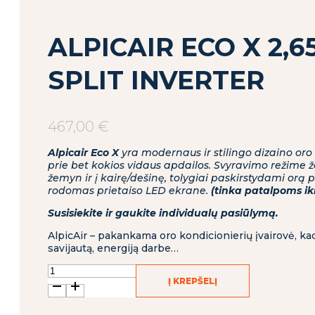
ALPICAIR ECO X 2,65
SPLIT INVERTER
467,00
€
Alpicair Eco X
yra modernaus ir stilingo dizaino oro
prie bet kokios vidaus apdailos. Svyravimo režime ž
žemyn ir į kairę/dešinę, tolygiai paskirstydami orą 
rodomas prietaiso LED ekrane.
(tinka patalpoms iki
Susisiekite ir gaukite individualų pasiūlymą.
AlpicAir – pakankama oro kondicionierių įvairovė, ka
savijautą, energiją darbe…
produkto
Į KREPŠELĮ
kiekis:
Alpicair
ECO