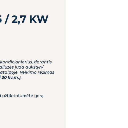
 / 2,7 KW
 kondicionierius, derantis
aliuzės juda aukštyn/
patalpoje. Veikimo režimas
 30 kv.m.)
.
d užtikrintumėte gerą