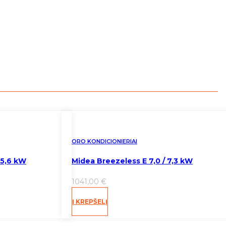
ORO KONDICIONIERIAI
 5,6 kW
Midea Breezeless E 7,0 / 7,3 kW
1041,00
€
Į KREPŠELĮ