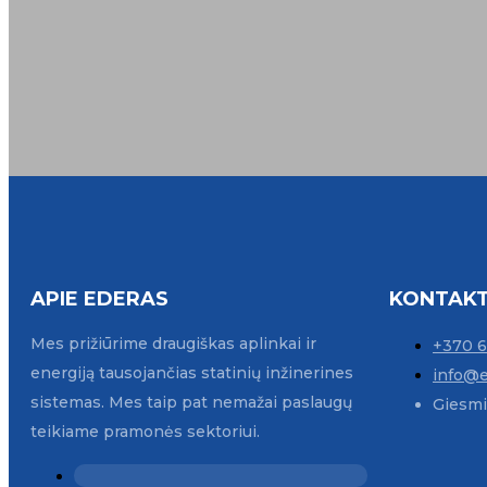
KONTAKTAI
APIE EDERAS
KONTAKT
Mes prižiūrime draugiškas aplinkai ir
+370 
energiją tausojančias statinių inžinerines
info@e
sistemas. Mes taip pat nemažai paslaugų
Giesmių
teikiame pramonės sektoriui.