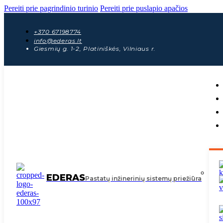
Pereiti prie pagrindinio turinio
Pereiti prie puslapio apačios
+370 67198774
info@ederas.lt
Giesmių g. 1-2, Platiniškės, Vilniaus r.
EDERAS
Pastatų inžinerinių sistemų priežiūra