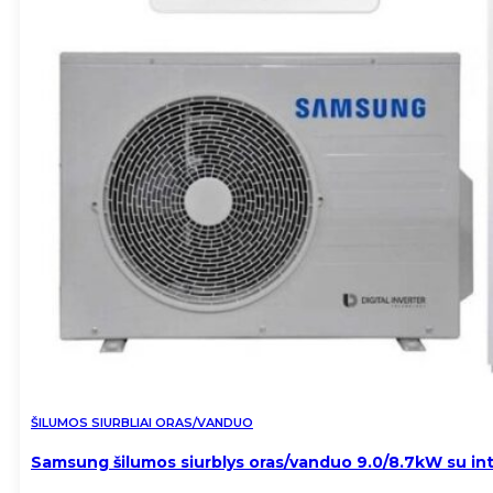
ŠILUMOS SIURBLIAI ORAS/VANDUO
Samsung šilumos siurblys oras/vanduo 9.0/8.7kW su in