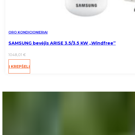
ORO KONDICIONIERIAI
SAMSUNG bevėjis ARISE 3.5/3.5 KW „Windfree”
1048,01
€
Į KREPŠELĮ