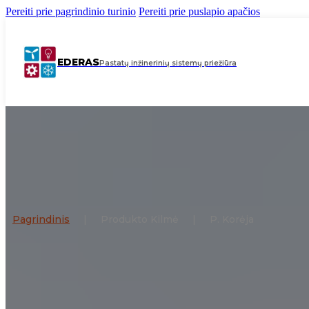
Pereiti prie pagrindinio turinio
Pereiti prie puslapio apačios
EDERAS
Pastatų inžinerinių sistemų priežiūra
Pagrindinis
|
Produkto Kilmė
|
P. Korėja