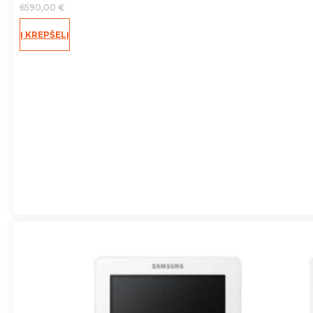
6590,00
€
Į KREPŠELĮ