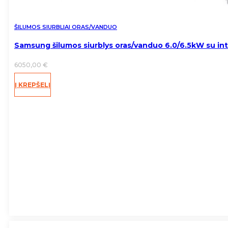
ŠILUMOS SIURBLIAI ORAS/VANDUO
Samsung šilumos siurblys oras/vanduo 6.0/6.5kW su in
6050,00
€
Į KREPŠELĮ