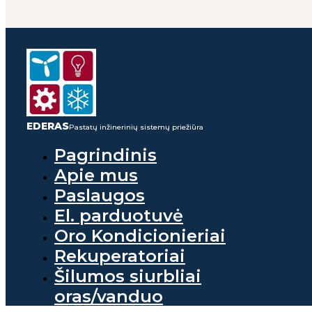
EDERAS
Pastatų inžinerinių sistemų priežiūra
Pagrindinis
Apie mus
Paslaugos
El. parduotuvė
Oro Kondicionieriai
Rekuperatoriai
Šilumos siurbliai
oras/vanduo