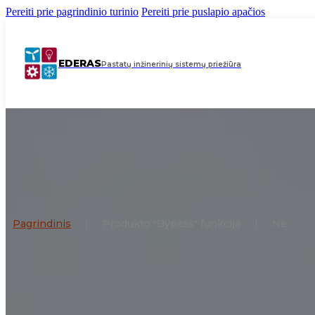
Pereiti prie pagrindinio turinio
Pereiti prie puslapio apačios
EDERAS
Pastatų inžinerinių sistemų priežiūra
Pagrindinis
|
Produkto "Bypass" funkcija
|
Ne