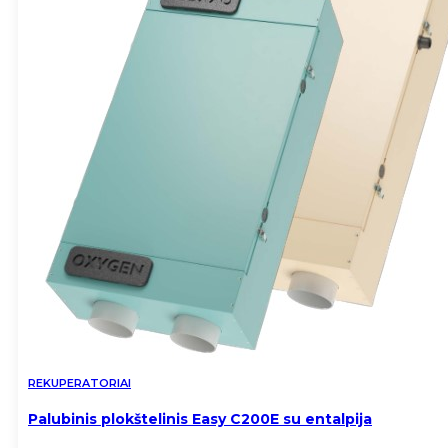
REKUPERATORIAI
Palubinis plokštelinis Easy C200E su entalpija