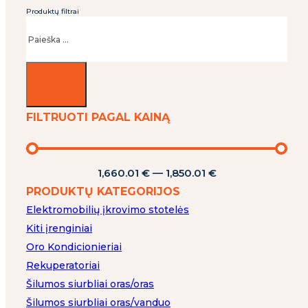
Produktų filtrai
Ieškoti
FILTRUOTI PAGAL KAINĄ
1,660.01
€
—
1,850.01
€
PRODUKTŲ KATEGORIJOS
Elektromobilių įkrovimo stotelės
Kiti įrenginiai
Oro Kondicionieriai
Rekuperatoriai
Šilumos siurbliai oras/oras
Šilumos siurbliai oras/vanduo