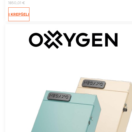
1850,01
€
Į KREPŠELĮ